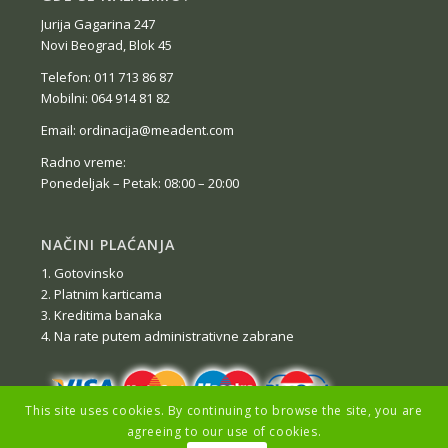
Jurija Gagarina 247
Novi Beograd, Blok 45
Telefon: 011 713 86 87
Mobilni: 064 914 81 82
Email: ordinacija@meadent.com
Radno vreme:
Ponedeljak – Petak: 08:00 – 20:00
NAČINI PLAĆANJA
1. Gotovinsko
2. Platnim karticama
3. Kreditima banaka
4. Na rate putem administrativne zabrane
This site uses cookies. By continuing to browse the site, you are
agreeing to our use of cookies.