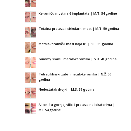
Keramički most na 6 implantata | M.T. 54 godine
Totalna proteza i cirkularni most | M.T. 50 godina
Metalokeramički most boja B1 | B.R. 61 godina
Gummy smile i metalokeramika | S.D. 41 godina
Tetraciklinski zubi i metalokeramika | N.Ž. 50
godina
Nedostatak dvojki | M.S. 39 godina
All on 4 u gornjoj vilici i proteza na lokatorima |
M.I. 54 godine