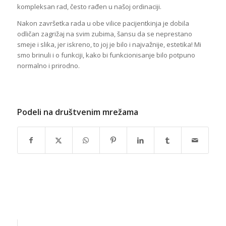
kompleksan rad, često rađen u našoj ordinaciji.
Nakon završetka rada u obe vilice pacijentkinja je dobila
odličan zagrižaj na svim zubima, šansu da se neprestano
smeje i slika, jer iskreno, to joj je bilo i najvažnije, estetika! Mi
smo brinuli i o funkciji, kako bi funkcionisanje bilo potpuno
normalno i prirodno.
Podeli na društvenim mrežama