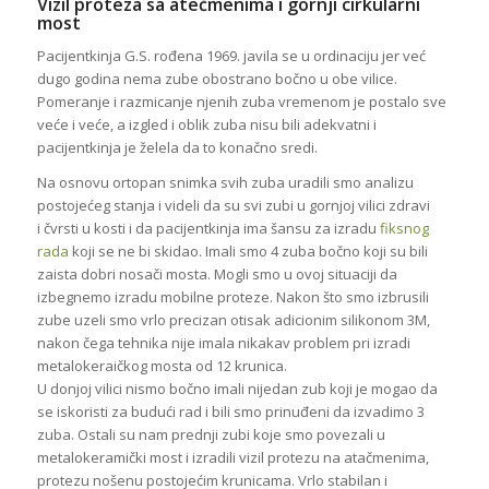
Vizil proteza sa atečmenima i gornji cirkularni
most
Pacijentkinja G.S. rođena 1969. javila se u ordinaciju jer već
dugo godina nema zube obostrano bočno u obe vilice.
Pomeranje i razmicanje njenih zuba vremenom je postalo sve
veće i veće, a izgled i oblik zuba nisu bili adekvatni i
pacijentkinja je želela da to konačno sredi.
Na osnovu ortopan snimka svih zuba uradili smo analizu
postojećeg stanja i videli da su svi zubi u gornjoj vilici zdravi
i
čvrsti u kosti i da pacijentkinja ima šansu za izradu
fiksnog
rada
koji se ne bi skidao. Imali smo 4 zuba bočno koji su bili
zaista dobri nosači mosta. Mogli smo u ovoj situaciji da
izbegnemo izradu mobilne proteze. Nakon što smo izbrusili
zube uzeli smo vrlo precizan otisak adicionim silikonom 3M,
nakon čega tehnika nije imala nikakav problem pri izradi
metalokeraičkog mosta od 12 krunica.
U donjoj vilici nismo bočno imali nijedan zub koji je mogao da
se iskoristi za budući rad i bili smo prinuđeni da izvadimo 3
zuba. Ostali su nam prednji zubi koje smo povezali u
metalokeramički most i izradili vizil protezu na atačmenima,
protezu nošenu postojećim krunicama. Vrlo stabilan i