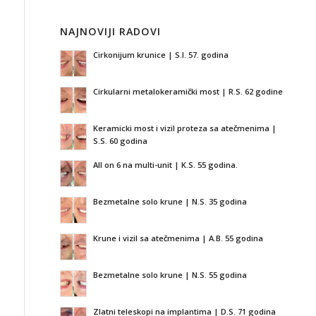
NAJNOVIJI RADOVI
Cirkonijum krunice | S.I. 57. godina
Cirkularni metalokeramički most | R.S. 62 godine
Keramicki most i vizil proteza sa atečmenima |
S.S. 60 godina
All on 6 na multi-unit | K.S. 55 godina.
Bezmetalne solo krune | N.S. 35 godina
Krune i vizil sa atečmenima | A.B. 55 godina
Bezmetalne solo krune | N.S. 55 godina
Zlatni teleskopi na implantima | D.S. 71 godina