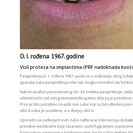
D. I. rođena 1967. godine
Vizil proteza na implantima (PRF nadoknada kosti
Pacijentkinja D. I. rođena 1967. javila se u ordinaciju zbog oz
aparata zuba pacijentkinja više nije mogla normalno da funkcio
Nakon analize panoramskog 2d i 3d snimka pacijentkinje zaključ
višemesečni rad celog stomatološkog tima. Bila joj je potrebna 
Prvo je bilo potrebno izvaditi sve zube koji su bili oštećeni par
vilici 8 zuba je izvađeno, a u donjoj vilici 6.
Uporedo sa vađenjem ovih zuba rađena je intervencija dodat
prirodne membrane koje stvaramo centrifugiranjem sopstvene 
kosti nakon agresivne parodontopatije. Na taj način greben (k