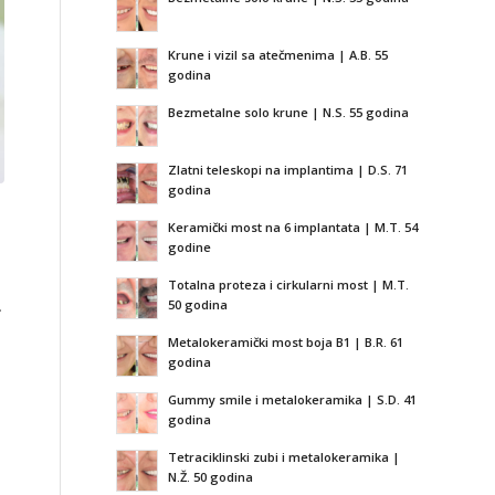
Krune i vizil sa atečmenima | A.B. 55
godina
Bezmetalne solo krune | N.S. 55 godina
Zlatni teleskopi na implantima | D.S. 71
godina
Keramički most na 6 implantata | M.T. 54
godine
Totalna proteza i cirkularni most | M.T.
50 godina
.
Metalokeramički most boja B1 | B.R. 61
godina
.
Gummy smile i metalokeramika | S.D. 41
godina
Tetraciklinski zubi i metalokeramika |
N.Ž. 50 godina