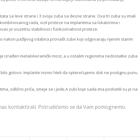
antata sa leve strane i 3 svoja zuba sa desne strane. Ova tri zuba su imali
 kombinovanog rada, vizil proteze na implantima sa lokatorima i
o je izuzetnu stabilnost i funkcionalnost proteze.
smo nakon pažljivog odabira pronašli zube koji odgovaraju njenim starim
im je izrađen metalokeramički most, a u ostalim regionima nedostatke zuba
 bilo gotovo. Implante nismo hteli da opterećujemo dok ne postignu punu
tima, odlično priča, smeje se i jede.A zubi koje sada ima podsetili su je na
e nas kontaktirati. Potrudićemo se da Vam pomognemo.