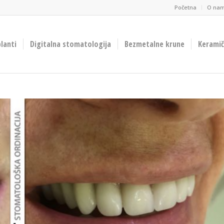
Početna
O na
lanti
Digitalna stomatologija
Bezmetalne krune
Keramičk