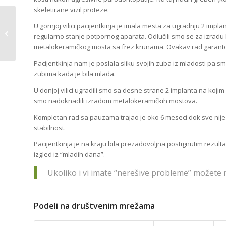
skeletirane vizil proteze.
U gornjoj vilici pacijentkinja je imala mesta za ugradnju 2 impl
J.S. rođena 1968.
regularno stanje potpornog aparata. Odlučili smo se za izradu
godine
metalokeramičkog mosta sa frez krunama. Ovakav rad garantova
Pacijentkinja nam je poslala sliku svojih zuba iz mladosti pa 
zubima kada je bila mlada.
U donjoj vilici ugradili smo sa desne strane 2 implanta na koj
smo nadoknadili izradom metalokeramičkih mostova.
Kompletan rad sa pauzama trajao je oko 6 meseci dok sve nije
stabilnost.
Pacijentkinja je na kraju bila prezadovoljna postignutim rezulta
izgled iz “mladih dana”.
Ukoliko i vi imate “nerešive probleme” možet
Podeli na društvenim mrežama