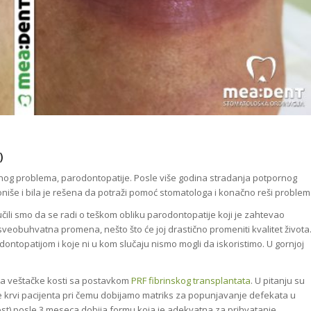
)
biljnog problema, parodontopatije. Posle više godina stradanja potpornog
niše i bila je rešena da potraži pomoć stomatologa i konačno reši problem
ili smo da se radi o teškom obliku parodontopatije koji je zaht
evao
sveobuhvatna promena, nešto što će joj drastično promeniti kvalitet života
odontopatijom i koje ni u kom slučaju nismo mogli da iskoristimo. U gornjoj
ka veštačke kosti sa postavkom
PRF fibrinskog transplantata
. U pitanju su
krvi pacijenta pri čemu dobijamo matriks za popunjavanje defekata u
ost) posle 3 meseca dobija formu koja je adekvatna za prihvatanje