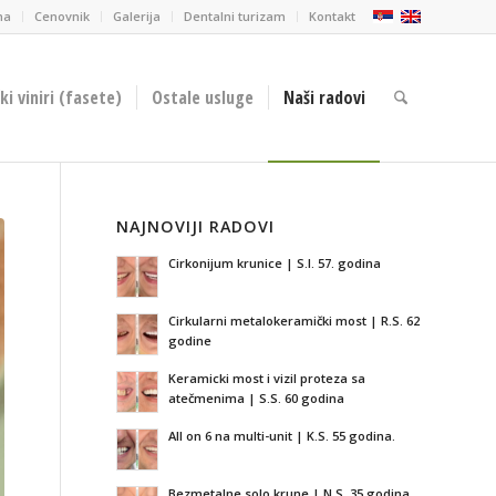
ma
Cenovnik
Galerija
Dentalni turizam
Kontakt
i viniri (fasete)
Ostale usluge
Naši radovi
NAJNOVIJI RADOVI
Cirkonijum krunice | S.I. 57. godina
Cirkularni metalokeramički most | R.S. 62
godine
Keramicki most i vizil proteza sa
atečmenima | S.S. 60 godina
All on 6 na multi-unit | K.S. 55 godina.
Bezmetalne solo krune | N.S. 35 godina