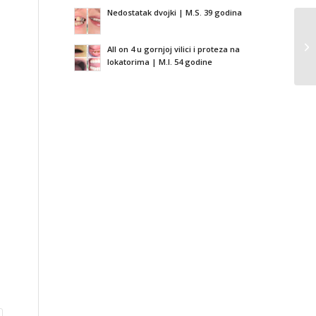
Nedostatak dvojki | M.S. 39 godina
All on 4 u gornjoj vilici i proteza na
lokatorima | M.I. 54 godine