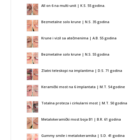
All on 6 na multi-unit | K.S. 55 godina.
Bezmetalne solo krune | N.S. 35 godina
Krune i vizil sa atečmenima | A.B. 55 godina
Bezmetalne solo krune | N.S. 55 godina
Zlatni teleskopi na implantima | D.S. 71 godina
Keramički most na 6 implantata | M.T. 54 godine
Totalna proteza i cirkularni most | M.T. 50 godina
Metalokeramički most boja B1 | B.R. 61 godina
Gummy smile i metalokeramika | S.D. 41 godina