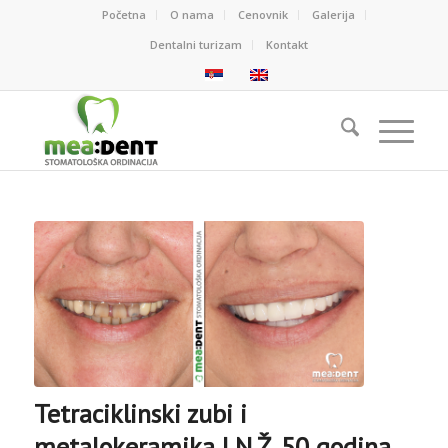
Početna
O nama
Cenovnik
Galerija
Dentalni turizam
Kontakt
Tetraciklinski zubi i
metalokeramika | N.Ž. 50 godina