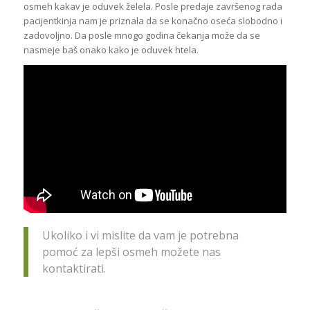
osmeh kakav je oduvek želela. Posle predaje završenog rada
pacijentkinja nam je priznala da se konačno oseća slobodno i
zadovoljno. Da posle mnogo godina čekanja može da se
nasmeje baš onako kako je oduvek htela.
Ukoliko i vi mislite da vam je potrebna
pomoć za lepši osmeh možete nas
kontaktirati.