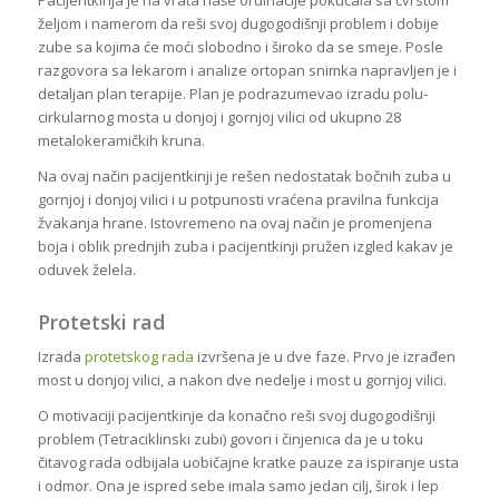
željom i namerom da reši svoj dugogodišnji problem i dobije
zube sa kojima će moći slobodno i široko da se smeje. Posle
razgovora sa lekarom i analize ortopan snimka napravljen je i
detaljan plan terapije. Plan je podrazumevao izradu polu-
cirkularnog mosta u donjoj i gornjoj vilici od ukupno 28
metalokeramičkih kruna.
Na ovaj način pacijentkinji je rešen nedostatak bočnih zuba u
gornjoj i donjoj vilici i u potpunosti vraćena pravilna funkcija
žvakanja hrane. Istovremeno na ovaj način je promenjena
boja i oblik prednjih zuba i pacijentkinji pružen izgled kakav je
oduvek želela.
Protetski rad
Izrada
protetskog rada
izvršena je u dve faze. Prvo je izrađen
most u donjoj vilici, a nakon dve nedelje i most u gornjoj vilici.
O motivaciji pacijentkinje da konačno reši svoj dugogodišnji
problem (Tetraciklinski zubi) govori i činjenica da je u toku
čitavog rada odbijala uobičajne kratke pauze za ispiranje usta
i odmor. Ona je ispred sebe imala samo jedan cilj, širok i lep