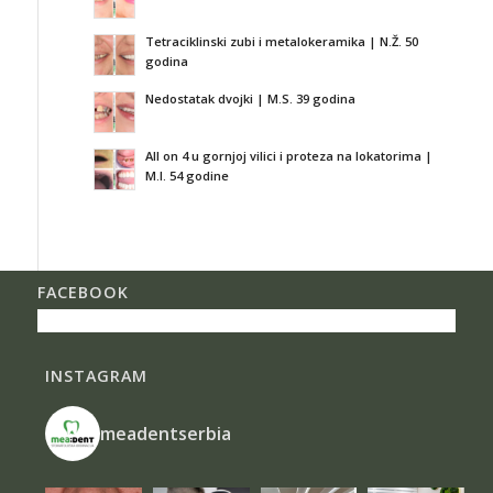
Tetraciklinski zubi i metalokeramika | N.Ž. 50
godina
Nedostatak dvojki | M.S. 39 godina
All on 4 u gornjoj vilici i proteza na lokatorima |
M.I. 54 godine
FACEBOOK
INSTAGRAM
meadentserbia