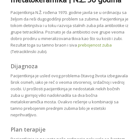
Pacijentkinja N.Ž. rođena 1970. godine javila se u ordinaciju sa
željom da reši dugogodišnji problem sa zubima. Pacijentkinja je
tokom detinjstva i u toku razvoja stalnih zuba pila antibiotike iz
grupe tetraciklina. Poznato je da antibiotici ove grupe veoma
dobro prodiru u mineralizovana tkiva kao što su kosti i zubi.
Rezultat toga su tamno braon i siva
prebojenost zuba
(Tetraciklinski zubi).
Dijagnoza
Pacijentkinja je usle
d ovog problema čitavog života izbegavala
širok osmeh, iako je reč o veoma otvorenoj, srdačnoj i vedroj
osobi. U prošlosti pacijentkinja je nedostatak nekih bočnih
zuba u gornjoj vilici nadoknadila sa dva bočna
metalokeramička mosta. Ovakvo rešenje u kombinaciji sa
tamno prebojenim prednjim zubima bilo je estetski
neprihvatljivo.
Plan terapije
Pacijentkinja je na vrata naše ordinacije pokucala sa čvrstom