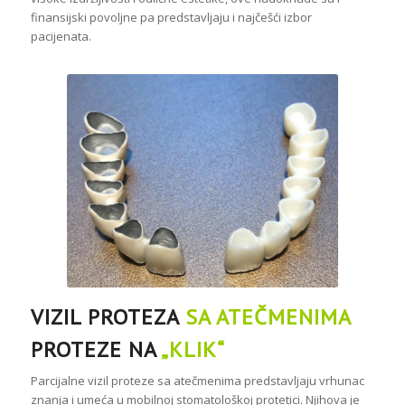
finansijski povoljne pa predstavljaju i najčešći izbor
pacijenata.
VIZIL PROTEZA
SA ATEČMENIMA
PROTEZE NA
„KLIK“
Parcijalne vizil proteze sa atečmenima predstavljaju vrhunac
znanja i umeća u mobilnoj stomatološkoj protetici. Njihova je