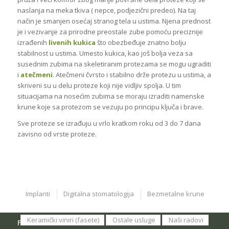
naslanja na meka tkiva ( nepce, podjezični predeo). Na taj
način je smanjen osećaj stranog tela u ustima. Njena prednost
je i vezivanje za prirodne preostale zube pomoću preciznije
izrađenih
livenih kukica
što obezbeđuje znatno bolju
stabilnost u ustima. Umesto kukica, kao još bolja veza sa
susednim zubima na skeletiranim protezama se mogu ugraditi
i
atečmeni
. Atečmeni čvrsto i stabilno drže protezu u ustima, a
skriveni su u delu proteze koji nije vidljiv spolja. U tim
situacijama na nosećim zubima se moraju izraditi namenske
krune koje sa protezom se vezuju po principu ključa i brave.
Sve proteze se izrađuju u vrlo kratkom roku od 3 do 7 dana
zavisno od vrste proteze.
Implanti
Digitalna stomatologija
Bezmetalne krune
Keramički viniri (fasete)
Ostale usluge
Naši radovi
FACEBOOK