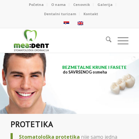
Početna
O nama
Cenovnik
Galerija
Dentalni turizam
Kontakt
BEZMETALNE KRUNE I FASETE
do SAVRŠENOG osmeha
PROTETIKA
Stomatološka protetika
nije samo jedna