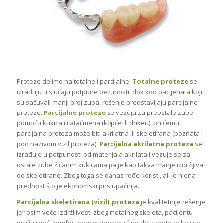
Proteze delimo na totalne i parcijalne.
Totalne proteze
se
izrađuju u slučaju potpune bezubosti, dok kod pacijenata koji
su sačuvali manji broj zuba, rešenje predstavljaju parcijalne
proteze.
Parcijalne proteze
se vezuju za preostale zube
pomoću kukica ili atačmena (kopče ili drikeri), pri čemu
parcijalna proteza može biti akrilatna ili skeletirana (poznata i
pod nazivom vizil proteza).
Parcijalna akrilatna proteza
se
izrađuje u potpunosti od materijala akrilata i vezuje se za
ostale zube žičanim kukicama pa je kao takva manje izdržljiva
od skeletirane. Zbog toga se danas ređe koristi, ali je njena
prednost što je ekonomski pristupačnija.
Parcijalna skeletirana (vizil)
proteza
je kvalitetnije rešenje
jer osim veće izdržljivosti zbog metalnog skeleta, pacijentu
pruža i veći komfor zbog manje površine dela proteze koji se