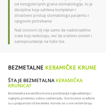
od mnogobrojnih grana stomatologije, to je
disciplina koja zahteva kompletan i
strastveni pristup stomatologa pacijentu i
njegovim potrebama.
Naš osnovni cilj nije samo da nadoknadimo
zube koji nedostaju, već da vratimo osmeh i
samopouzdanje na Vaše lice.
BEZMETALNE
KERAMIČKE KRUNE
ŠTA JE BEZMETALNA
KERAMIČKA
KRUNICA?
Bezmetalna keramička krunica predstavlja najkvalitetniju i
najlepšu protetsku zubnu nadoknadu. Ove krunice izrađene
su u potpunosti od keramike. Koriste se u sve većem broju