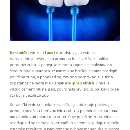
Keramički viniri ili fasete
predstavljaju estetski
najkvalitetnije rešenje za promenu boje, veličine i oblika
prirodnih zuba. U pitanju je metoda kojom se maksimalno
štedi zubna supstanca uz minimalno brušenje samo prednjih
površina zuba, a ponekad se, zavisno od indikacije, zubna
supstanca ne mora ni uklanjati (
no-prep viniri
). Vinire je
važno cementirati na gleđ, površinski prvi sloj zuba, kako bi se
što bolje vezali za zub.
Keramički viniri su tanke keramičke ljuspice koje pokrivaju
prednju površinu i sečivnu ivicu zuba. U pojedinim situacijama
mogu pokrivati i manji deo unutrašnje površine zuba. Viniri se
izrađuju od bezmetalnih keramičkih sistema koji daju najlepše
estetske rezultate, a istovremeno njihova mehanička svojstva