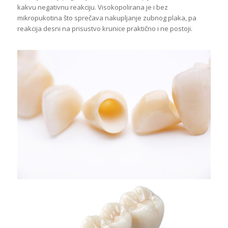
kakvu negativnu reakciju. Visokopolirana je i bez
mikropukotina što sprečava nakupljanje zubnog plaka, pa
reakcija desni na prisustvo krunice praktično i ne postoji.