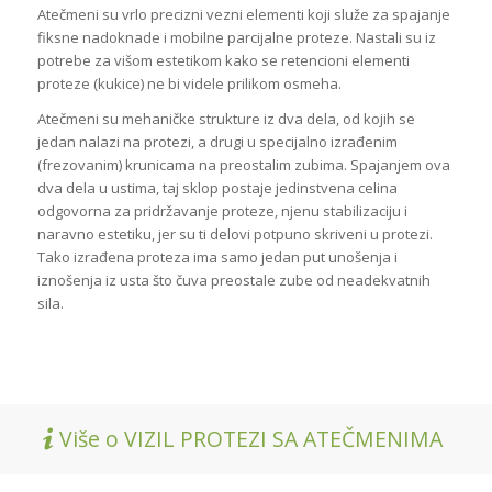
Atečmeni su vrlo precizni vezni elementi koji služe za spajanje
fiksne nadoknade i mobilne parcijalne proteze. Nastali su iz
potrebe za višom estetikom kako se retencioni elementi
proteze (kukice) ne bi videle prilikom osmeha.
Atečmeni su mehaničke strukture iz dva dela, od kojih se
jedan nalazi na protezi, a drugi u specijalno izrađenim
(frezovanim) krunicama na preostalim zubima. Spajanjem ova
dva dela u ustima, taj sklop postaje jedinstvena celina
odgovorna za pridržavanje proteze, njenu stabilizaciju i
naravno estetiku, jer su ti delovi potpuno skriveni u protezi.
Tako izrađena proteza ima samo jedan put unošenja i
iznošenja iz usta što čuva preostale zube od neadekvatnih
sila.
Više o VIZIL PROTEZI SA ATEČMENIMA