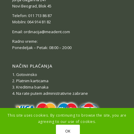
Novi Beograd, Blok 45
Telefon: 011 713 86 87
Mobilni: 064 914 81 82
Email: ordinacija@meadent.com
Radno vreme:
Ponedeljak – Petak: 08:00 – 20:00
NAČINI PLAĆANJA
1. Gotovinsko
2. Platnim karticama
3. Kreditima banaka
4. Na rate putem administrativne zabrane
This site uses cookies. By continuing to browse the site, you are
agreeing to our use of cookies.
OK