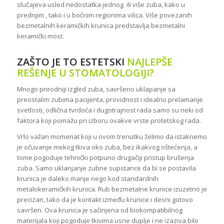
slučajeva usled nedostatka jednog ili više zuba, kako u
prednjim , tako i u bočnim regionima vilica. Više povezanih
bezmetalnih keramičkih krunica predstavlja bezmetalni
keramički most.
ZAŠTO JE TO ESTETSKI
NAJLEPŠE
REŠENJE U STOMATOLOGIJI?
Mnogo prirodniji izgled zuba, savršeno uklapanje sa
preostalim zubima pacijenta, providnost i idealno prelamanje
svetlosti, odlična tvrdoća i dugotrajnost rada samo su neki od
faktora koji pomažu pri izboru ovakve vrste protetskog rada.
Vrlo važan momenat koji u ovom trenutku želimo da istaknemo
je očuvanje mekog tkiva oko zuba, bez ikakvog oštećenja, a
tome pogoduje tehnički potpuno drugačiji pristup brušenja
zuba. Samo uklanjanje zubne supstance da bi se postavila
krunica je daleko manje nego kod standardnih
metalokeramičkih krunica. Rub bezmetalne krunice izuzetno je
precizan, tako da je kontakt između krunice i desni gotovo
savršen. Ova krunica je sačinjena od biokompatibilnog
materijala koji pogoduje tkivima usne duplje i ne izaziva bilo