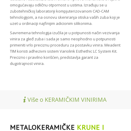
omogućavaju odličnu otpornost u ustima. Izrađuju se u
zubotehničkoj laboratoriji kompjuterizovanom CAD-CAM
tehnologijom, a na osnovu skeniranja otiska vaših zuba koji je
uzet u ordinaciji najfinijim adicionim silikonima.
Savremena tehnologija izučila je u potpunosti način vezivanja
vinira za gleđ zuba i sada je samo neophodno u potpunosti
primeniti vrlo preciznu proceduru za postavku vinira. Meadent
TIM koristi adhezivni sistem Variolink Esthethic LC System Kit.
Precizno i pravilno korišćen, predstavlja garant za
dugotrajnost vinira.
Više o KERAMIČKIM VINIRIMA
METALOKERAMIČKE
KRUNE I