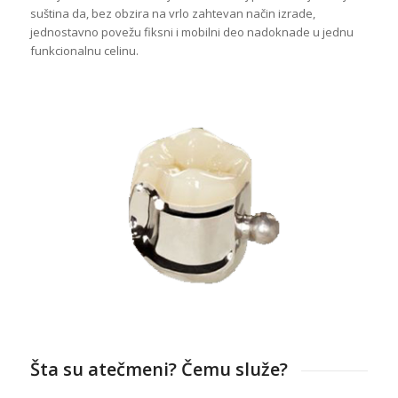
suština da, bez obzira na vrlo zahtevan način izrade,
jednostavno povežu fiksni i mobilni deo nadoknade u jednu
funkcionalnu celinu.
Šta su atečmeni? Čemu služe?