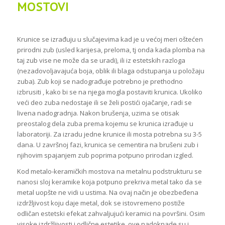
MOSTOVI
Krunice se izrađuju u slučajevima kad je u većoj meri oštećen
prirodni zub (usled karijesa, preloma, tj onda kada plomba na
taj zub vise ne može da se uradi), ili iz estetskih razloga
(nezadovoljavajuća boja, oblik ili blaga odstupanja u položaju
zuba). Zub koji se nadograđuje potrebno je prethodno
izbrusiti , kako bi se na njega mogla postaviti krunica. Ukoliko
veći deo zuba nedostaje ili se želi postići ojačanje, radi se
livena nadogradnja. Nakon brušenja, uzima se otisak
preostalog dela zuba prema kojemu se krunica izrađuje u
laboratoriji. Za izradu jedne krunice ili mosta potrebna su 3-5
dana. U završnoj fazi, krunica se cementira na brušeni zub i
njihovim spajanjem zub poprima potpuno prirodan izgled.
Kod metalo-keramičkih mostova na metalnu podstrukturu se
nanosi sloj keramike koja potpuno prekriva metal tako da se
metal uopšte ne vidi u ustima. Na ovaj način je obezbeđena
izdržljivost koju daje metal, dok se istovremeno postiže
odličan estetski efekat zahvaljujući keramici na površini. Osim
visoke izdržljivosti i odlične estetike, ove nadoknade su i