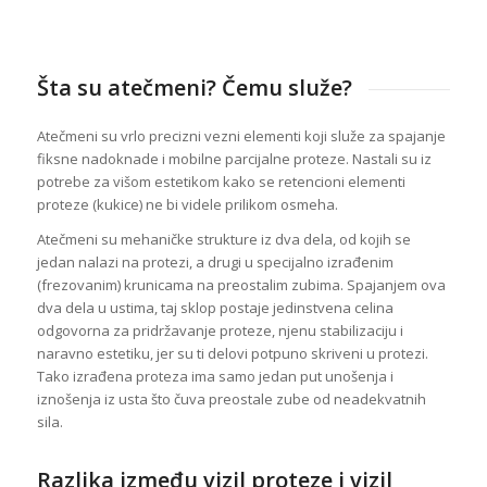
Šta su atečmeni? Čemu služe?
Atečmeni su vrlo precizni vezni elementi koji služe za spajanje
fiksne nadoknade i mobilne parcijalne proteze. Nastali su iz
potrebe za višom estetikom kako se retencioni elementi
proteze (kukice) ne bi videle prilikom osmeha.
Atečmeni su mehaničke strukture iz dva dela, od kojih se
jedan nalazi na protezi, a drugi u specijalno izrađenim
(frezovanim) krunicama na preostalim zubima. Spajanjem ova
dva dela u ustima, taj sklop postaje jedinstvena celina
odgovorna za pridržavanje proteze, njenu stabilizaciju i
naravno estetiku, jer su ti delovi potpuno skriveni u protezi.
Tako izrađena proteza ima samo jedan put unošenja i
iznošenja iz usta što čuva preostale zube od neadekvatnih
sila.
Razlika između vizil proteze i vizil