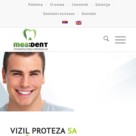
Početna
O nama
Cenovnik
Galerija
Dentalni turizam
Kontakt
BEZMETALNE KRUNE I FASETE
do SAVRŠENOG osmeha
VIZIL PROTEZA
SA