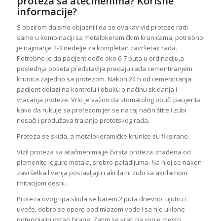
proteza sa atečmenima? Korisne
informacije?
S obzirom da smo objasnili da se ovakav vid proteze radi
samo u kombinaciji sa metalokeramičkim krunicama, potrebno
je najmanje 2-3 nedelje za kompletan završetak rada.
Potrebno je da pacijent dođe oko 6-7 puta u ordinaciju,a
poslednja poseta predstavlja predaju rada cementiranjem
krunica zajedno sa protezom. Nakon 24 h od cementiranja
pacijent dolazi na kontrolu i obuku o načinu skidanja i
vraćanja proteze. Vrlo je važno da stomatolog obuči pacijenta
kako da rukuje sa protezom jer se na taj način štite i zubi
nosači i produžava trajanje protetskog rada.
Proteza se skida, a metalokeramičke krunice su fiksirane.
Vizil proteza sa atačmenima je čvrsta proteza izrađena od
plemenite legure metala, srebro-paladijuma. Na njoj se nakon
završetka livenja postavljaju i akrilatni zubi sa akrilatnom
imitacijom desni.
Proteza ovog tipa skida se barem 2 puta dnevno, ujutru i
uveče, dobro se opere pod mlazom vode i sa nje uklone
potencijalni ostaci hrane. Zatim se vrati na svoje mesto.