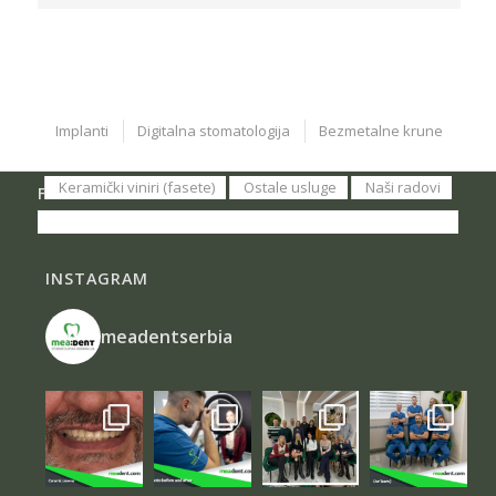
Implanti
Digitalna stomatologija
Bezmetalne krune
Keramički viniri (fasete)
Ostale usluge
Naši radovi
FACEBOOK
INSTAGRAM
meadentserbia