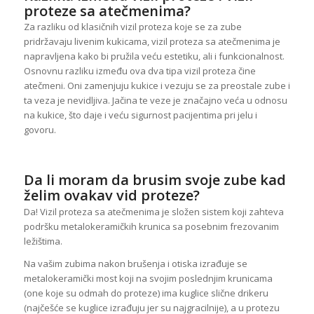
proteze sa atečmenima?
Za razliku od klasičnih vizil proteza koje se za zube
pridržavaju livenim kukicama, vizil proteza sa atečmenima je
napravljena kako bi pružila veću estetiku, ali i funkcionalnost.
Osnovnu razliku između ova dva tipa vizil proteza čine
atečmeni. Oni zamenjuju kukice i vezuju se za preostale zube i
ta veza je nevidljiva. Jačina te veze je značajno veća u odnosu
na kukice, što daje i veću sigurnost pacijentima pri jelu i
govoru.
Da li moram da brusim svoje zube kad
želim ovakav vid proteze?
Da! Vizil proteza sa atečmenima je složen sistem koji zahteva
podršku metalokeramičkih krunica sa posebnim frezovanim
ležištima.
Na vašim zubima nakon brušenja i otiska izrađuje se
metalokeramički most koji na svojim poslednjim krunicama
(one koje su odmah do proteze) ima kuglice slične drikeru
(najčešće se kuglice izrađuju jer su najgracilnije), a u protezu