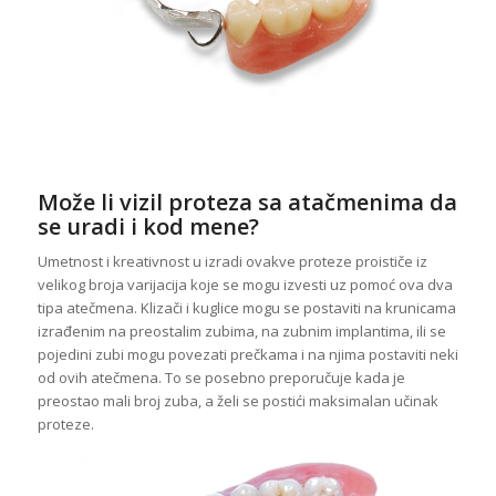
Može li vizil proteza sa atačmenima da
se uradi i kod mene?
Umetnost i kreativnost u izradi ovakve proteze proističe iz
velikog broja varijacija koje se mogu izvesti uz pomoć ova dva
tipa atečmena.
Klizači i kuglice mogu se postaviti na krunicama
izrađenim na preostalim zubima, na zubnim implantima, ili se
pojedini zubi mogu povezati prečkama i na njima postaviti neki
od ovih atečmena. To se posebno preporučuje kada je
preostao mali broj zuba, a želi se postići maksimalan učinak
proteze.