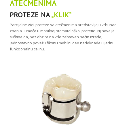
ATEČMENIMA
PROTEZE NA
„KLIK“
Parcijalne vizil proteze sa atečmenima predstavljaju vrhunac
znanja i umeća u mobilnoj stomatološkoj protetici. Njihova je
suština da, bez obzira na vrlo zahtevan način izrade,
jednostavno povežu fiksni i mobilni deo nadoknade u jednu
funkcionalnu celinu.