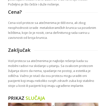
Poželjno je što češće i duže nošenje.
Cena?
Cena vizil proteze sa atečmenima je 600 evra, ali zbog
neophodnosti izrade metalokeramičkih krunica sa posebnim
ležištima, koje će je nositi, cena definitivnog rada varira u
zavisnosti od broja krunica.
Zaključak
Vizil proteza sa atečmenima je najbolje rešenje kada su
mobilni radovi na skidanje u pitanju. Sa ovakvom protezom
žuljanja skoro da nema, spadanje ne postoji, a estetika je
odlična. Važno je istaći da ovu protezu mogu uraditi oni
pacijenti koji imaju nekoliko svojih zdravih zuba koji stabilno
stoje u kosti ili pacijenti koji imaju ugrađene implante.
PRIKAZ
SLUČAJA