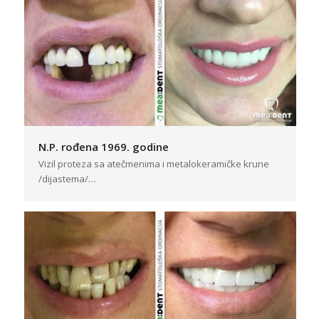
N.P. rođena 1969. godine
Vizil proteza sa atečmenima i metalokeramičke krune
/dijastema/…