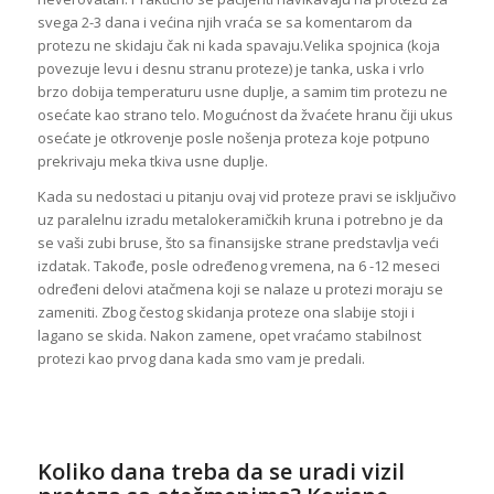
svega 2-3 dana i većina njih vraća se sa komentarom da
protezu ne skidaju čak ni kada spavaju.Velika spojnica (koja
povezuje levu i desnu stranu proteze) je tanka, uska i vrlo
brzo dobija temperaturu usne duplje, a samim tim protezu ne
osećate kao strano telo. Mogućnost da žvaćete hranu čiji ukus
osećate je otkrovenje posle nošenja proteza koje potpuno
prekrivaju meka tkiva usne duplje.
Kada su nedostaci u pitanju ovaj vid proteze pravi se isključivo
uz paralelnu izradu metalokeramičkih kruna i potrebno je da
se vaši zubi bruse, što sa finansijske strane predstavlja veći
izdatak. Takođe, posle određenog vremena, na 6 -12 meseci
određeni delovi atačmena koji se nalaze u protezi moraju se
zameniti. Zbog čestog skidanja proteze ona slabije stoji i
lagano se skida. Nakon zamene, opet vraćamo stabilnost
protezi kao prvog dana kada smo vam je predali.
Koliko dana treba da se uradi vizil