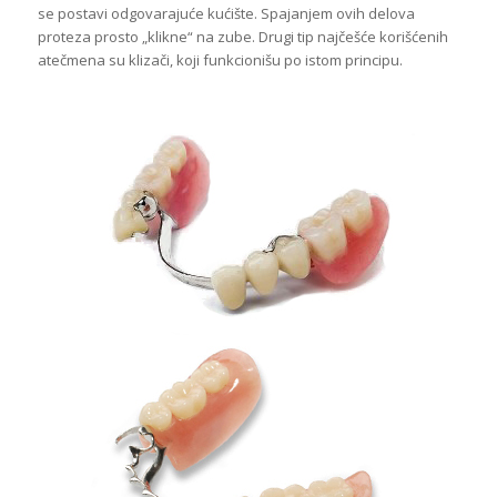
se postavi odgovarajuće kućište. Spajanjem ovih delova
proteza prosto „klikne“ na zube. Drugi tip najčešće korišćenih
atečmena su klizači, koji funkcionišu po istom principu.