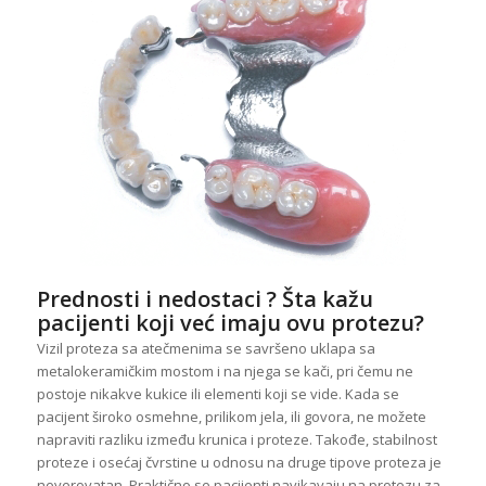
Prednosti i nedostaci ? Šta kažu
pacijenti koji već imaju ovu protezu?
Vizil proteza sa atečmenima se savršeno uklapa sa
metalokeramičkim mostom i na njega se kači, pri čemu ne
postoje nikakve kukice ili elementi koji se vide. Kada se
pacijent široko osmehne, prilikom jela, ili govora, ne možete
napraviti razliku između krunica i proteze. Takođe, stabilnost
proteze i osećaj čvrstine u odnosu na druge tipove proteza je
neverovatan. Praktično se pacijenti navikavaju na protezu za