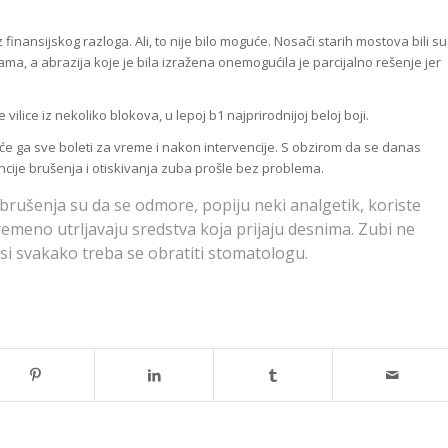
 finansijskog razloga. Ali, to nije bilo moguće. Nosači starih mostova bili su
jama, a abrazija koje je bila izražena onemogućila je parcijalno rešenje jer
ilice iz nekoliko blokova, u lepoj b1 najprirodnijoj beloj boji.
a će ga sve boleti za vreme i nakon intervencije. S obzirom da se danas
ncije brušenja i otiskivanja zuba prošle bez problema.
 brušenja su da se odmore, popiju neki analgetik, koriste
ovremeno utrljavaju sredstva koja prijaju desnima. Zubi ne
esi svakako treba se obratiti stomatologu.