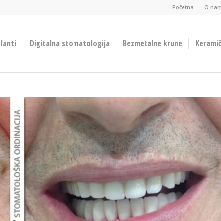
Početna
O na
lanti
Digitalna stomatologija
Bezmetalne krune
Keramičk