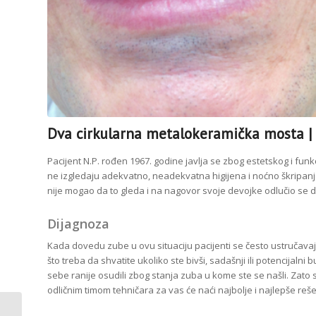
Dva cirkularna metalokeramička mosta | 
Pacijent N.P. rođen 1967. godine javlja se zbog estetskog i fun
ne izgledaju adekvatno, neadekvatna higijena i noćno škripanj
nije mogao da to gleda i na nagovor svoje devojke odlučio se d
Dijagnoza
Kada dovedu zube u ovu situ
aciju pacijenti se često ustručav
što treba da shvatite ukoliko ste bivši, sadašnji ili potencijaln
sebe ranije osudili zbog stanja zuba u kome ste se našli. Zato 
odličnim timom tehničara za vas će naći najbolje i najlepše reše