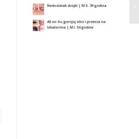
Nedostatak dvojki | M.S. 39 godina
All on 4 u gornjoj vilici i proteza na
lokatorima | M.I. 54 godine