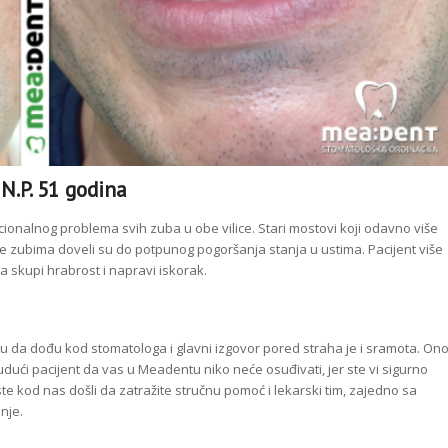
N.P. 51 godina
kcionalnog problema svih zuba u obe vilice. Stari mostovi koji odavno više
e zubima doveli su do potpunog pogoršanja stanja u ustima. Pacijent više
a skupi hrabrost i napravi iskorak.
aju da dođu kod stomatologa i glavni izgovor pored straha je i sramota. On
i budući pacijent da vas u Meadentu niko neće osuđivati, jer ste vi sigurno
ste kod nas došli da zatražite stručnu pomoć i lekarski tim, zajedno sa
nje.