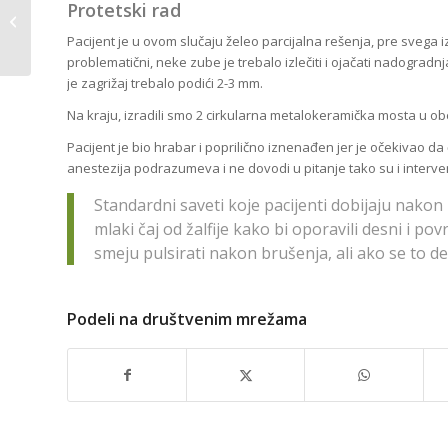
Protetski rad
Vizil sa atečmenima |
S.I. 51 godina
Pacijent je u ovom slučaju želeo parcijalna rešenja, pre svega iz
problematični, neke zube je trebalo izlečiti i ojačati nadogradn
je zagrižaj trebalo podići 2-3 mm.
Na kraju, izradili smo 2 cirkularna metalokeramička mosta u obe v
Pacijent je bio hrabar i poprilično iznenađen jer je očekivao d
anestezija podrazumeva i ne dovodi u pitanje tako su i interve
Standardni saveti koje pacijenti dobijaju nakon
mlaki čaj od žalfije kako bi oporavili desni i p
smeju pulsirati nakon brušenja, ali ako se to d
Podeli na društvenim mrežama