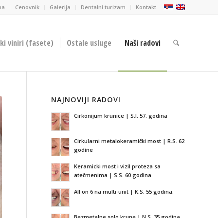
ma
Cenovnik
Galerija
Dentalni turizam
Kontakt
i viniri (fasete)
Ostale usluge
Naši radovi
NAJNOVIJI RADOVI
Cirkonijum krunice | S.I. 57. godina
Cirkularni metalokeramički most | R.S. 62
godine
Keramicki most i vizil proteza sa
atečmenima | S.S. 60 godina
All on 6 na multi-unit | K.S. 55 godina.
Bezmetalne solo krune | N.S. 35 godina