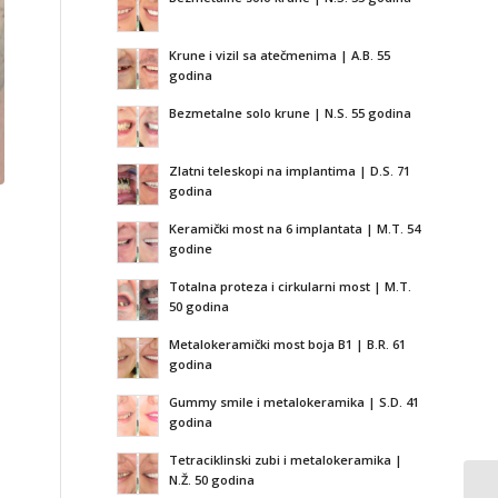
Krune i vizil sa atečmenima | A.B. 55
godina
Bezmetalne solo krune | N.S. 55 godina
Zlatni teleskopi na implantima | D.S. 71
godina
Keramički most na 6 implantata | M.T. 54
godine
Totalna proteza i cirkularni most | M.T.
50 godina
Metalokeramički most boja B1 | B.R. 61
godina
o
Gummy smile i metalokeramika | S.D. 41
godina
Tetraciklinski zubi i metalokeramika |
N.Ž. 50 godina