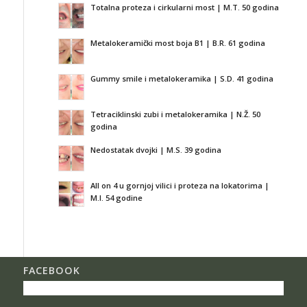
Totalna proteza i cirkularni most | M.T. 50 godina
Metalokeramički most boja B1 | B.R. 61 godina
Gummy smile i metalokeramika | S.D. 41 godina
Tetraciklinski zubi i metalokeramika | N.Ž. 50
godina
Nedostatak dvojki | M.S. 39 godina
All on 4 u gornjoj vilici i proteza na lokatorima |
M.I. 54 godine
FACEBOOK