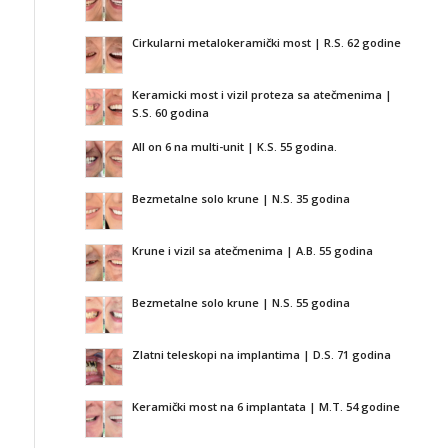
Cirkularni metalokeramički most | R.S. 62 godine
Keramicki most i vizil proteza sa atečmenima |
S.S. 60 godina
All on 6 na multi-unit | K.S. 55 godina.
Bezmetalne solo krune | N.S. 35 godina
Krune i vizil sa atečmenima | A.B. 55 godina
Bezmetalne solo krune | N.S. 55 godina
Zlatni teleskopi na implantima | D.S. 71 godina
Keramički most na 6 implantata | M.T. 54 godine