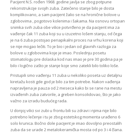
Pacijent N.S. rođen 1968. godine javlja se zbog potpune
rekonstrukcije svojih zuba. Zatečeno stanje bilo je dosta
komplikovano, a sam pacijent žalio se na hronične bolove u
zglobovima , pogotovo kolenima i šakama. Na osnovu ortopan
snimka svih zuba obe vilice potvrđeno je da pacijent ima za
vađenje čak 11 zuba koji su u izuzetno lošem stanju, od čega
je na 6 zuba postojao periapikalni proces na vrhu korena koji
se nije mogao lečiti. To je bio i jedan od glavnih razloga za
bolove u zglobovima koje je imao. Poslednju posetu
stomatologu pre dolaska kod nas imao je pre 30 godina pa je
bilo i logično zašto je stanje koje smo zatekli bilo toliko loše.
Pristupili smo vađenju 11 zuba u nekoliko poseta uz detaljnu
kiretažu kosti gde god je bilo za tim potrebe. Nakon vađenja
napravljena je pauza od 2 meseca kako bi se rane na mestu
izvađenih zuba zatvorile, a greben konsolidovao, što je jako
važno za izradu budućeg rada.
U donjoj vilici svi zubi u frontu bili su zdravi i njima nije bilo
potrebno lečenje i tu je zbog estetskog momenta urađeno 6
solo krunica. Bočno dole pacijent je imao dovoljno preostalih
zuba da se urade 2 metalokeramička mosta od po 3 i 4 člana.